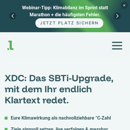
×
Webinar-Tipp: Klimabilanz im Sprint statt
Marathon + die häufigsten Fehler.
JETZT PLATZ SICHERN
Zum
Inhalt
springen
XDC: Das SBTi-Upgrade,
mit dem Ihr endlich
Klartext redet.
Eure Klimawirkung als nachvollziehbare °C‑Zahl
Ziele sinnvoll setzen, live verfolgen & messbar