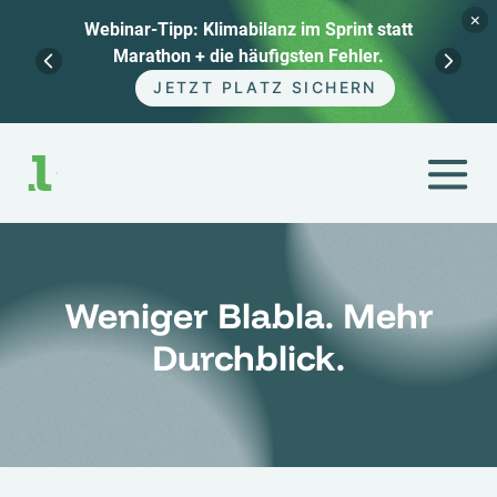
×
Webinar-Tipp: Klimabilanz im Sprint statt
Marathon + die häufigsten Fehler.
JETZT PLATZ SICHERN
Zum
Inhalt
springen
Weniger Blabla. Mehr
Durchblick.