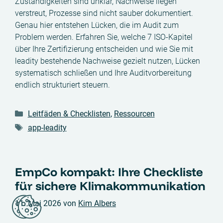
Zuständigkeiten sind unklar, Nachweise liegen
verstreut, Prozesse sind nicht sauber dokumentiert.
Genau hier entstehen Lücken, die im Audit zum
Problem werden. Erfahren Sie, welche 7 ISO-Kapitel
über Ihre Zertifizierung entscheiden und wie Sie mit
leadity bestehende Nachweise gezielt nutzen, Lücken
systematisch schließen und Ihre Auditvorbereitung
endlich strukturiert steuern.
Kategorien
Leitfäden & Checklisten
,
Ressourcen
Schlagwörter
app-leadity
EmpCo kompakt: Ihre Checkliste
für sichere Klimakommunikation
11. Mai 2026
von
Kim Albers