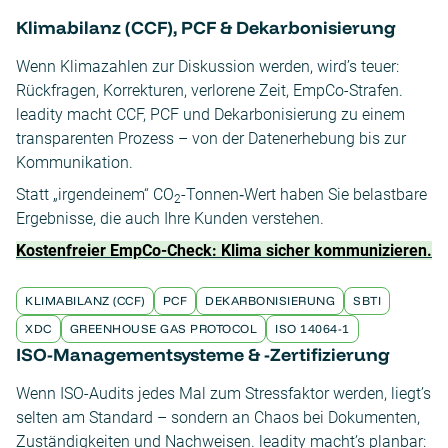
Klimabilanz (CCF), PCF & Dekarbonisierung
Wenn Klimazahlen zur Diskussion werden, wird’s teuer:
Rückfragen, Korrekturen, verlorene Zeit, EmpCo-Strafen.
leadity macht CCF, PCF und Dekarbonisierung zu einem
transparenten Prozess – von der Datenerhebung bis zur
Kommunikation.
Statt „irgendeinem“ CO
-Tonnen‑Wert haben Sie belastbare
2
Ergebnisse, die auch Ihre Kunden verstehen.
Kostenfreier EmpCo-Check: Klima sicher kommunizieren.
KLIMABILANZ (CCF)
PCF
DEKARBONISIERUNG
SBTI
XDC
GREENHOUSE GAS PROTOCOL
ISO 14064-1
ISO-Managementsysteme & -Zertifizierung
Wenn ISO-Audits jedes Mal zum Stressfaktor werden, liegt’s
selten am Standard – sondern an Chaos bei Dokumenten,
Zuständigkeiten und Nachweisen. leadity macht’s planbar: