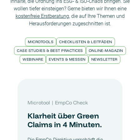
Inhalte, die Ordnung ins ESG‑ & ISO‑Chaos bringen. Sie
wollen tiefer einsteigen? Gerne bieten wir Ihnen eine
kostenfreie Erstberatung
, die auf Ihre Themen und
Herausforderungen zugeschnitten ist.
MICROTOOLS
CHECKLISTEN & LEITFÄDEN
CASE STUDIES & BEST PRACTICES
ONLINE-MAGAZIN
WEBINARE
EVENTS & MESSEN
NEWSLETTER
Microtool | EmpCo Check
Mi
n
Klarheit über Green
Ih
Claims in 4 Minuten.
Ei
be
Die EmpCo-Direktive verschärft die