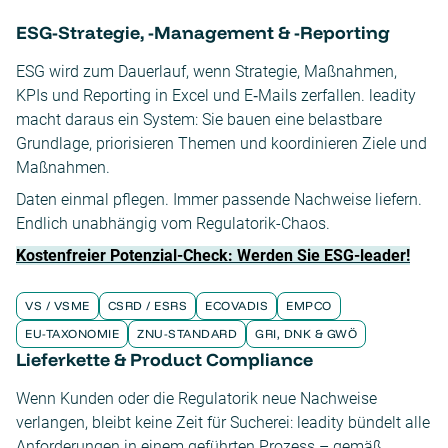
ESG-Strategie, -Management & -Reporting
ESG wird zum Dauerlauf, wenn Strategie, Maßnahmen,
KPIs und Reporting in Excel und E‑Mails zerfallen. leadity
macht daraus ein System: Sie bauen eine belastbare
Grundlage, priorisieren Themen und koordinieren Ziele und
Maßnahmen.
Daten einmal pflegen. Immer passende Nachweise liefern.
Endlich unabhängig vom Regulatorik-Chaos.
Kostenfreier Potenzial-Check: Werden Sie ESG-leader!
VS / VSME
CSRD / ESRS
ECOVADIS
EMPCO
EU-TAXONOMIE
ZNU-STANDARD
GRI, DNK & GWÖ
Lieferkette & Product Compliance
Wenn Kunden oder die Regulatorik neue Nachweise
verlangen, bleibt keine Zeit für Sucherei: leadity bündelt alle
Anforderungen in einem geführten Prozess – gemäß