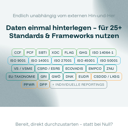
Endlich unabhängig vom externen Hin-und-Her
Daten einmal hinterlegen – für 25+
Standards & Frameworks nutzen
CCF
PCF
SBTI
XDC
FLAG
GHG
ISO 14064-1
ISO 9001
ISO 14001
ISO 27001
ISO 45001
ISO 50001
VS / VSME
CSRD / ESRS
ECOVADIS
EMPCO
ZNU
EU-TAXONOMIE
GRI
GWÖ
DNK
EUDR
CSDDD / LKSG
PPWR
DPP
+ INDIVIDUELLE REPORTINGS
Bereit, direkt durchzustarten – statt bei Null?