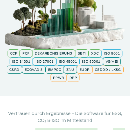
CCF
PCF
DEKARBONISIERUNG
SBTI
XDC
ISO 9001
ISO 14001
ISO 27001
ISO 45001
ISO 50001
VS(ME)
CSRD
ECOVADIS
EMPCO
ZNU
EUDR
CSDDD / LKSG
PPWR
DPP
Vertrauen durch Ergebnisse – Die Software für ESG,
CO₂ & ISO im Mittelstand