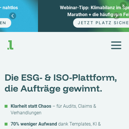
×
Webinar-Tipp: Klimabilanz im Sprint statt
Marathon + die häufigsten Fehler.
JETZT PLATZ SICHERN
Zum
Inhalt
springen
Die ESG- & ISO-Plattform,
die Aufträge gewinnt.
Klarheit statt Chaos
– für Audits, Claims &
Verhandlungen
70% weniger Aufwand
dank Templates, KI &