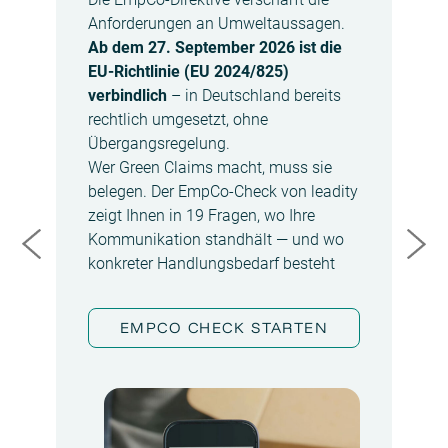
g
Anforderungen an Umweltaussagen.
Ab dem 27. September 2026 ist die
ehr
Uns
EU-Richtlinie (EU 2024/825)
ind
verbindlich
– in Deutschland bereits
tra
rechtlich umgesetzt, ohne
eit
bei
Übergangsregelung.
für
Ber
Wer Green Claims macht, muss sie
Bas
belegen. Der EmpCo-Check von leadity
en
und
zeigt Ihnen in 19 Fragen, wo Ihre
r
nur
Kommunikation standhält — und wo
ind
konkreter Handlungsbedarf besteht
sch
Ihr
EMPCO CHECK STARTEN