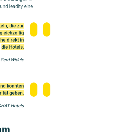
und leadity eine
eln, die zur
leichzeitig
he direkt in
die Hotels.
Gerd Widule
 und konnten
ität geben.
CHAT Hotels
am