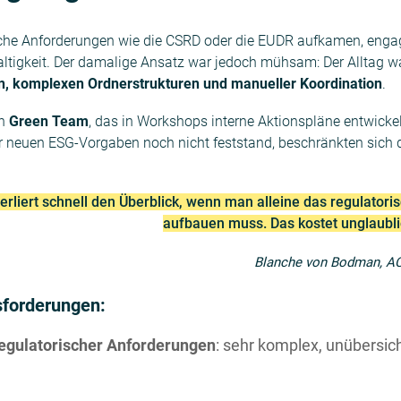
sche Anforderungen wie die CSRD oder die EUDR aufkamen, enga
tigkeit. Der damalige Ansatz war jedoch mühsam: Der Alltag w
n, komplexen Ordnerstrukturen und manueller Koordination
.
in
Green Team
, das in Workshops interne Aktionspläne entwicke
 neuen ESG-Vorgaben noch nicht feststand, beschränkten sich d
erliert schnell den Überblick, wenn man alleine das regulator
aufbauen muss. Das kostet unglaublic
Blanche von Bodman, A
sforderungen:
regulatorischer Anforderungen
: sehr komplex, unübersich