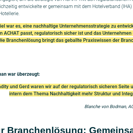
eichzeitig entwickelte er gemeinsam mit dem Hotelverband (IHA) 
otellerie.
iel war es, eine nachhaltige Unternehmensstrategie zu entwick
 ACHAT passt, regulatorisch sicher ist und das Unternehmen g
 Die Branchenlösung bringt das geballte Praxiswissen der Branc
an war überzeugt:
dity und Gerd waren wir auf der regulatorisch sicheren Seite
intern dem Thema Nachhaltigkeit mehr Struktur und Integr
Blanche von Bodman, A
ur Branchenlösung: Gemeins