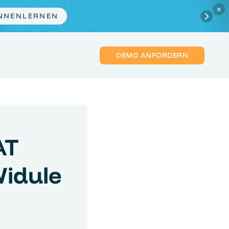
×
ZT PLATZ SICHERN
DEMO ANFORDERN
AT
Widule