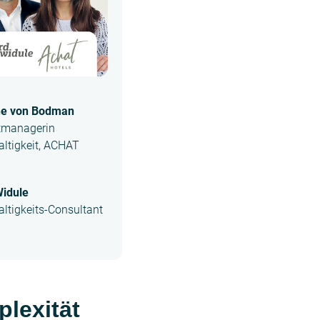
he von Bodman
tmanagerin
ltigkeit, ACHAT
Widule
ltigkeits-Consultant
plexität