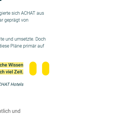
gierte sich ACHAT aus
ar geprägt von
lte und umsetzte. Doch
iese Pläne primär auf
ische Wissen
h viel Zeit.
CHAT Hotels
tlich und