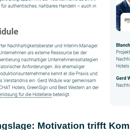
 für authentisches, nahbares Handeln – auch in
idule
Blanc
ierter Nachhaltigkeitsberater und Interim-Manager.
Projek
 Unternehmen als externe Ressource bei der
Nachha
entierung nachhaltiger Unternehmensstrategien
Hotels
latorischer Anforderungen. Als ehemaliger
roduktionsunternehmens kennt er die Praxis und
Gerd 
es Verständnis ein. Gerd Widule war gemeinsam
Nachha
ACHAT Hotels, GreenSign und Best Western an der
nlösung für die Hotellerie
beteiligt.
gslage: Motivation trifft Kom