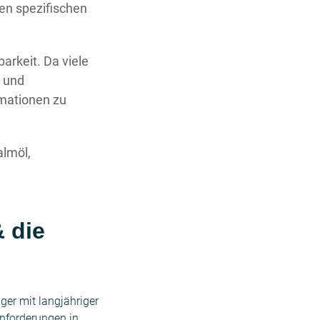
ren spezifischen
arkeit. Da viele
- und
rmationen zu
almöl,
 die
ger mit langjähriger
Anforderungen in