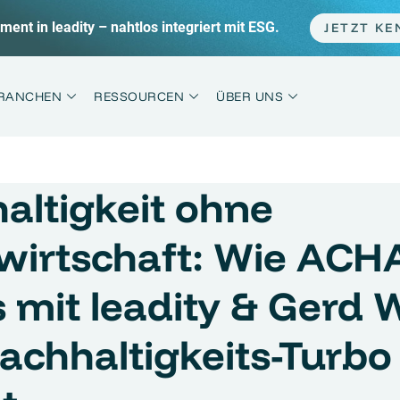
 im Sprint statt Marathon + die häufigsten Fehler.
JET
RANCHEN
RESSOURCEN
ÜBER UNS
altigkeit ohne
lwirtschaft: Wie ACH
s mit leadity & Gerd 
achhaltigkeits-Turbo