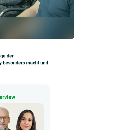
lge der
ty besonders macht und
terview