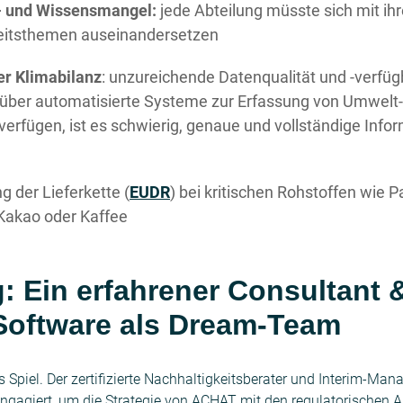
- und Wissensmangel:
jede Abteilung müsste sich mit ih
eitsthemen auseinandersetzen
er Klimabilanz
: unzureichende Datenqualität und -verfügb
 über automatisierte Systeme zur Erfassung von Umwelt
verfügen, ist es schwierig, genaue und vollständige Info
g der Lieferkette (
EUDR
) bei kritischen Rohstoffen wie P
 Kakao oder Kaffee
: Ein erfahrener Consultant &
Software als Dream-Team
 Spiel. Der zertifizierte Nachhaltigkeitsberater und Interim-Mana
ngagiert, um die Strategie von ACHAT mit den regulatorischen 