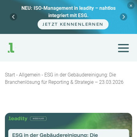
×
Management in leadity – nahtlos
Webinar-
integriert mit ESG.
Marat
JETZT KENNENLERNEN
Zum
Inhalt
springen
Start
-
Allgemein
-
ESG in der Gebäudereinigung: Die
Branchenlösung für Reporting & Strategie – 23.03.2026