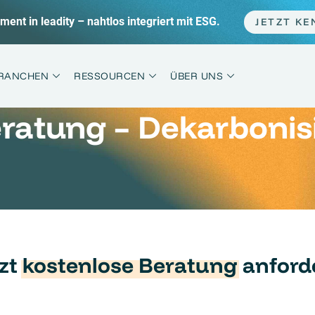
p: Klimabilanz im Sprint statt Marathon + die häufigsten Fehl
RANCHEN
RESSOURCEN
ÜBER UNS
eratung – Dekarbonis
tzt
kostenlose Beratung
anford