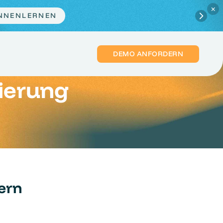
×
er.
JETZT PLATZ SICHERN
DEMO ANFORDERN
ierung
ern