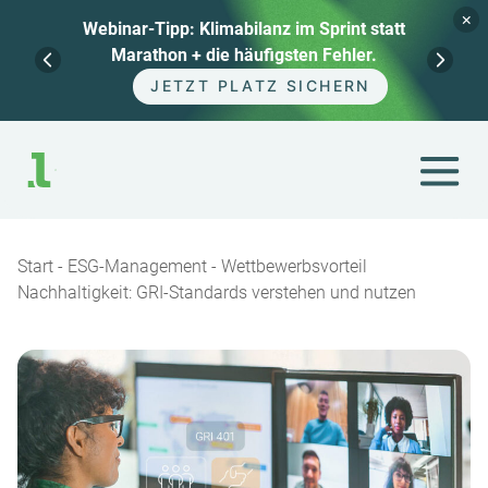
×
Webinar-Tipp: Klimabilanz im Sprint statt
Marathon + die häufigsten Fehler.
JETZT PLATZ SICHERN
Zum
Inhalt
springen
Start
-
ESG-Management
-
Wettbewerbsvorteil
Nachhaltigkeit: GRI-Standards verstehen und nutzen