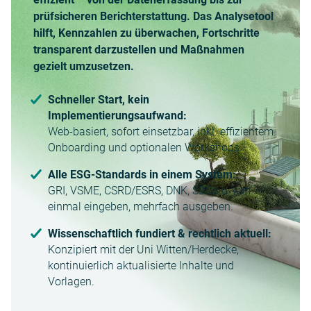
prüfsicheren Berichterstattung. Das Analysetool
hilft, Kennzahlen zu überwachen, Fortschritte
transparent darzustellen und Maßnahmen
gezielt umzusetzen.
Schneller Start, kein
Implementierungsaufwand:
Web-basiert, sofort einsetzbar, inkl. effizientem
Onboarding und optionalen Workshops.
Alle ESG-Standards in einem System:
GRI, VSME, CSRD/ESRS, DNK, SDGs u. v. m. –
einmal eingeben, mehrfach ausgeben.
Wissenschaftlich fundiert & rechtlich aktuell:
Konzipiert mit der Uni Witten/Herdecke,
kontinuierlich aktualisierte Inhalte und
Vorlagen.