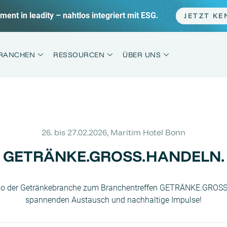
Tipp: PPWR auf Endspurt – inkl. 7-Tage-Plan für sofortige U
RANCHEN
RESSOURCEN
ÜBER UNS
26. bis 27.02.2026, Maritim Hotel Bonn
GETRÄNKE.GROSS.HANDELN.
 Who der Getränkebranche zum Branchentreffen GETRÄNKE.GROSS
spannenden Austausch und nachhaltige Impulse!