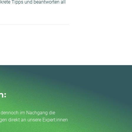
krete Tipps und beantworten all
n:
ie dennoch im Nachgang die
gen direkt an unsere Expert:innen