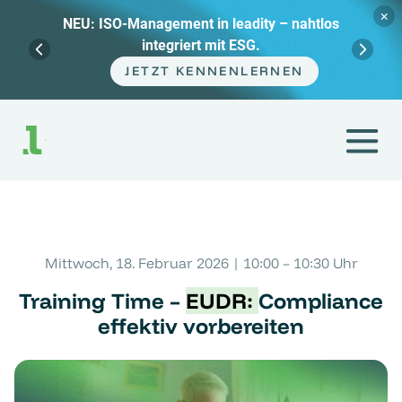
×
NEU: ISO-Management in leadity – nahtlos
integriert mit ESG.
JETZT KENNENLERNEN
Zum
Inhalt
springen
Mittwoch, 18. Februar 2026 | 10:00 – 10:30 Uhr
Training Time –
EUDR:
Compliance
effektiv vorbereiten