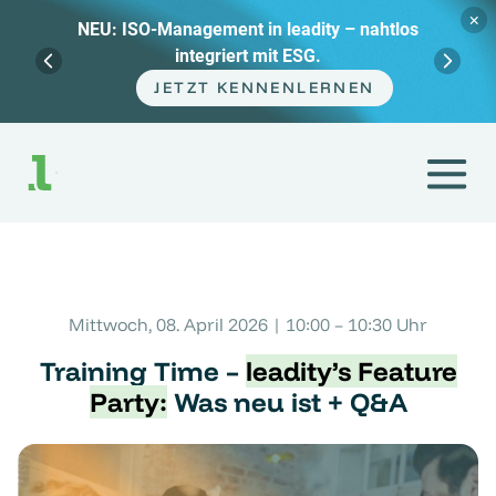
×
NEU: ISO-Management in leadity – nahtlos
integriert mit ESG.
JETZT KENNENLERNEN
Zum
Inhalt
springen
Mittwoch, 08. April 2026 | 10:00 – 10:30 Uhr
Training Time –
leadity’s Feature
Party:
Was neu ist + Q&A