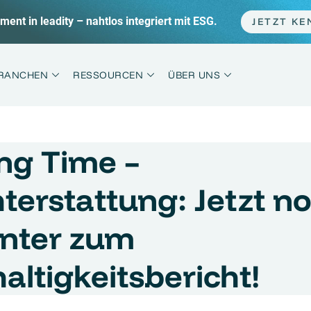
Webinar-Tipp: Klimabilanz im Sprint statt Marathon
RANCHEN
RESSOURCEN
ÜBER UNS
ing Time –
terstattung: Jetzt n
enter zum
altigkeitsbericht!