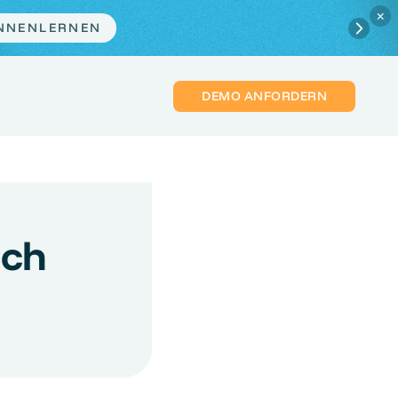
×
 + die häufigsten Fehler.
JETZT PLATZ SICHERN
DEMO ANFORDERN
och