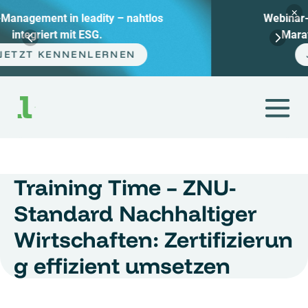
×
Webinar-Tipp: Klimabilanz im Sprint statt
Marathon + die häufigsten Fehler.
JETZT PLATZ SICHERN
Zum
Inhalt
springen
Training Time – ZNU-
Standard Nachhaltiger
Wirtschaften: Zertifizierun
g effizient umsetzen