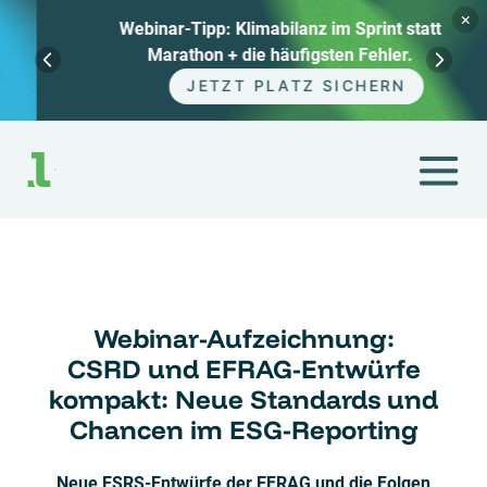
×
Webinar-Tipp: Klimabilanz im Sprint statt
Marathon + die häufigsten Fehler.
JETZT PLATZ SICHERN
Zum
Inhalt
springen
Webinar-Aufzeichnung:
CSRD und EFRAG-Entwürfe
kompakt: Neue Standards und
Chancen im ESG-Reporting
Neue ESRS-Entwürfe der EFRAG und die Folgen