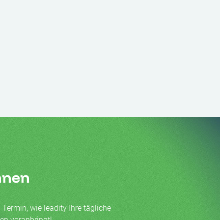
ennen
Termin, wie leadity Ihre tägliche
men voranbringt!