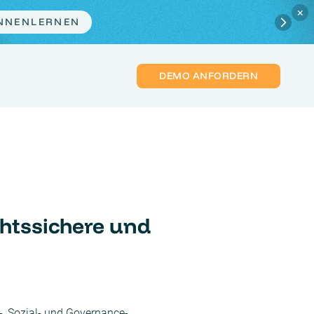
×
ZT PLATZ SICHERN
DEMO ANFORDERN
htssichere und
-, Sozial- und Governance-