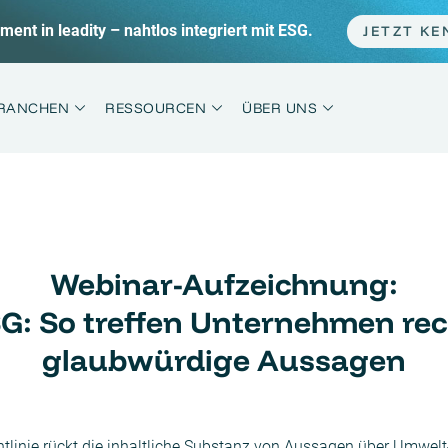
 im Sprint statt Marathon + die häufigsten Fehler.
JET
RANCHEN
RESSOURCEN
ÜBER UNS
Webinar-Aufzeichnung:
: So treffen Unternehmen rec
glaubwürdige Aussagen
linie rückt die inhaltliche Substanz von Aussagen über Umwelt