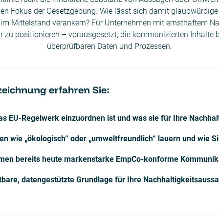
den Fokus der Gesetzgebung. Wie lässt sich damit glaubwürdige
m Mittelstand verankern? Für Unternehmen mit ernsthaftem Na
 zu positionieren – vorausgesetzt, die kommunizierten Inhalte 
überprüfbaren Daten und Prozessen.
zeichnung erfahren Sie:
das EU-Regelwerk einzuordnen ist und was sie für Ihre Nachha
fen wie „ökologisch“ oder „umweltfreundlich“ lauern und wie S
men bereits heute markenstarke EmpCo-konforme Kommunika
astbare, datengestützte Grundlage für Ihre Nachhaltigkeitsaus