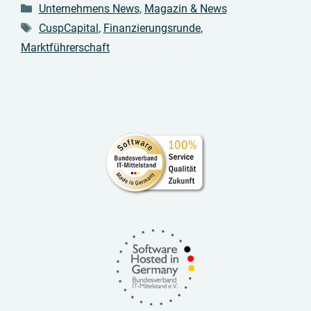
Kategorien
Unternehmens News
,
Magazin & News
Schlagwörter
CuspCapital
,
Finanzierungsrunde
,
Marktführerschaft