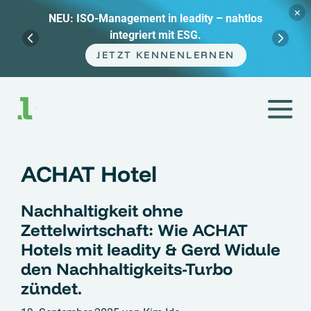
×
Management in leadity – nahtlos
Webinar-
integriert mit ESG.
Marat
JETZT KENNENLERNEN
Zum
Inhalt
springen
ACHAT Hotel
Nachhaltigkeit ohne
Zettelwirtschaft: Wie ACHAT
Hotels mit leadity & Gerd Widule
den Nachhaltigkeits-Turbo
zündet.