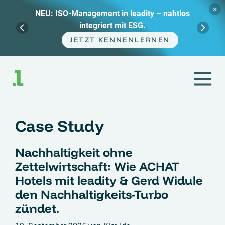
×
Management in leadity – nahtlos
Webinar-
integriert mit ESG.
Marat
JETZT KENNENLERNEN
Zum
Inhalt
springen
Case Study
Nachhaltigkeit ohne
Zettelwirtschaft: Wie ACHAT
Hotels mit leadity & Gerd Widule
den Nachhaltigkeits-Turbo
zündet.