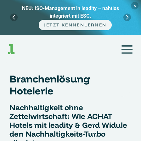
×
NEU: ISO-Management in leadity – nahtlos
integriert mit ESG.
JETZT KENNENLERNEN
Zum
Inhalt
springen
Branchenlösung
Hotelerie
Nachhaltigkeit ohne
Zettelwirtschaft: Wie ACHAT
Hotels mit leadity & Gerd Widule
den Nachhaltigkeits-Turbo