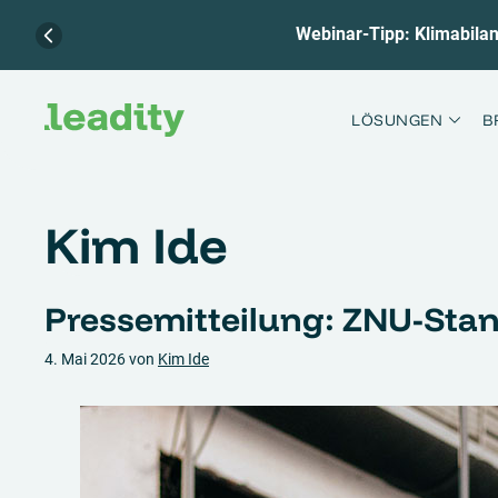
Webinar-Tipp: Klimabilanz
Zum
Inhalt
LÖSUNGEN
B
springen
Kim Ide
Pressemitteilung: ZNU-Stand
4. Mai 2026
von
Kim Ide