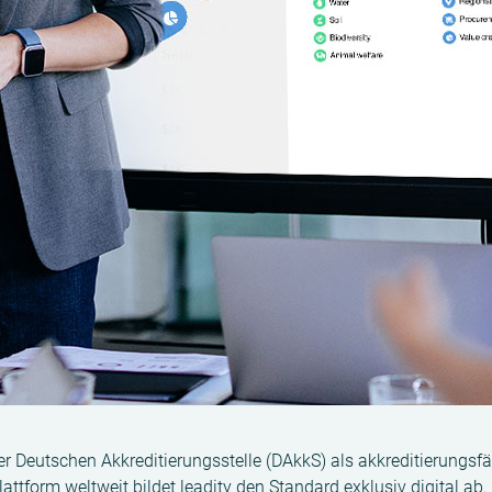
 Deutschen Akkreditierungsstelle (DAkkS) als akkreditierungsfäh
ttform weltweit bildet leadity den Standard exklusiv digital ab.